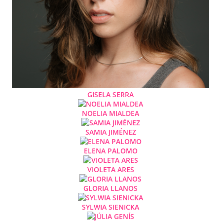
GISELA SERRA
NOELIA MIALDEA
SAMIA JIMÉNEZ
ELENA PALOMO
VIOLETA ARES
GLORIA LLANOS
SYLWIA SIENICKA