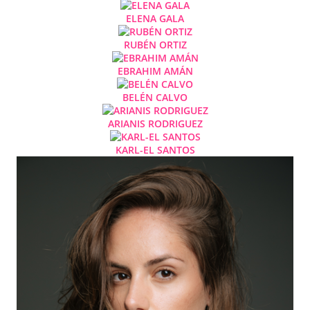
ELENA GALA
RUBÉN ORTIZ
EBRAHIM AMÁN
BELÉN CALVO
ARIANIS RODRIGUEZ
KARL-EL SANTOS