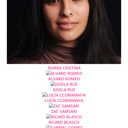
NORKA CRISTINA
ÁLVARO ROMEO
GISELA RUZ
LUCÍA CCORIMANYA
ZAC SAMSARI
RICARD BLASCO