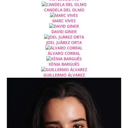
CANDELA DEL OLMO
MARC VIVES
DAVID GINER
JOEL JUÀREZ ORTA
ÁLVARO CORRAL
XÈNIA BARGUÉS
GUILLERMO ÁLVAREZ