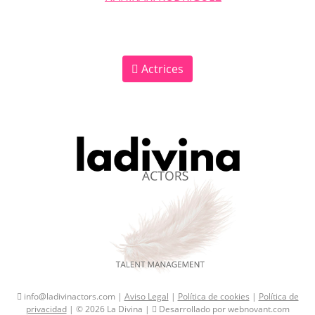
Actrices
info@ladivinactors.com |
Aviso Legal
|
Política de cookies
|
Política de
privacidad
| © 2026 La Divina |
Desarrollado por webnovant.com