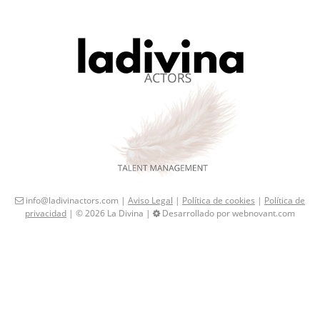
info@ladivinactors.com |
Aviso Legal
|
Política de cookies
|
Política de
privacidad
| © 2026 La Divina |
Desarrollado por webnovant.com