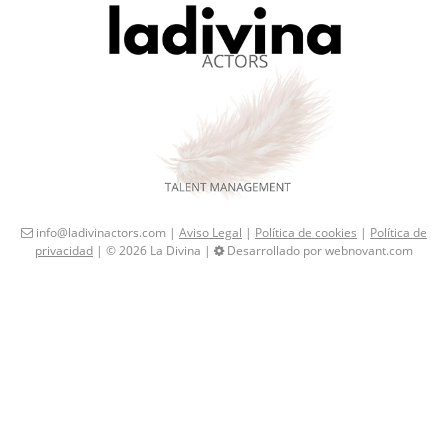
info@ladivinactors.com |
Aviso Legal
|
Política de cookies
|
Política de
privacidad
| © 2026 La Divina |
Desarrollado por webnovant.com