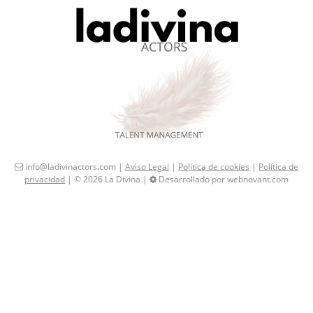
info@ladivinactors.com |
Aviso Legal
|
Política de cookies
|
Política de
privacidad
| © 2026 La Divina |
Desarrollado por webnovant.com