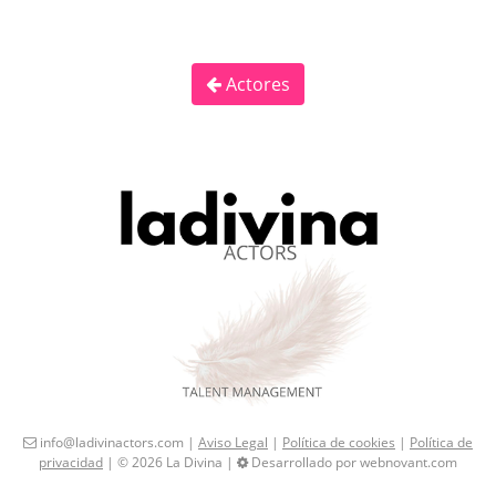
Actores
info@ladivinactors.com |
Aviso Legal
|
Política de cookies
|
Política de
privacidad
| © 2026 La Divina |
Desarrollado por webnovant.com