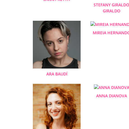
STEFANY GIRALD
GIRALDO
MIREIA HERNAND
ARA BAUDÍ
ANNA DIANOVA