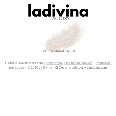
info@ladivinactors.com |
Aviso Legal
|
Política de cookies
|
Política de
privacidad
| © 2026 La Divina |
Desarrollado por webnovant.com