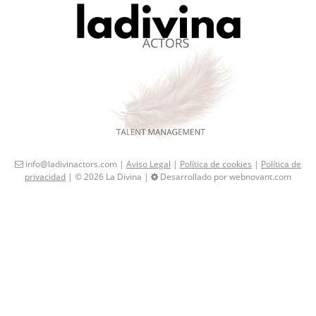
info@ladivinactors.com |
Aviso Legal
|
Política de cookies
|
Política de
privacidad
| © 2026 La Divina |
Desarrollado por webnovant.com