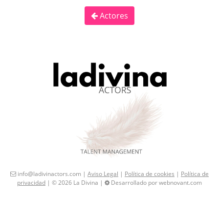
Actores
info@ladivinactors.com |
Aviso Legal
|
Política de cookies
|
Política de
privacidad
| © 2026 La Divina |
Desarrollado por webnovant.com