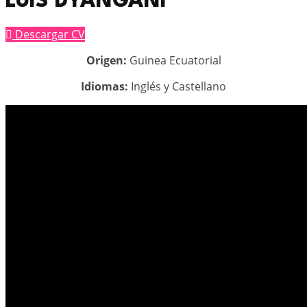
LUIS DYANGANI
Descargar CV
Origen:
Guinea Ecuatorial
Idiomas:
Inglés y Castellano